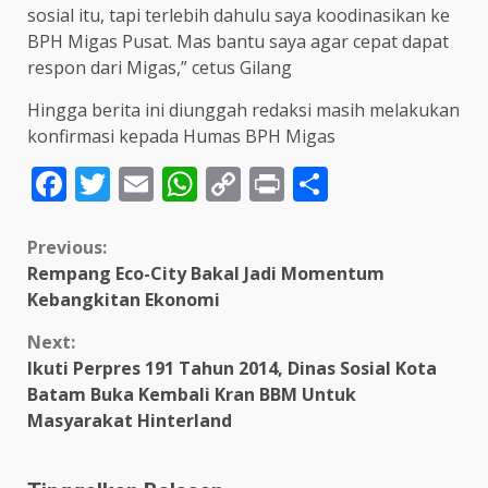
sosial itu, tapi terlebih dahulu saya koodinasikan ke
BPH Migas Pusat. Mas bantu saya agar cepat dapat
respon dari Migas,” cetus Gilang
Hingga berita ini diunggah redaksi masih melakukan
konfirmasi kepada Humas BPH Migas
Facebook
Twitter
Email
WhatsApp
Copy
Print
Share
Link
Continue
Previous:
Rempang Eco-City Bakal Jadi Momentum
Reading
Kebangkitan Ekonomi
Next:
Ikuti Perpres 191 Tahun 2014, Dinas Sosial Kota
Batam Buka Kembali Kran BBM Untuk
Masyarakat Hinterland