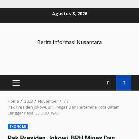
Skip
Agustus 8, 2026
to
content
Berita Informasi Nusantara
PRIMARY
MENU
Home
2023
November
7
Pak Presiden Jokowi, BPH Migas Dan Pertamina Kota Batam
Langgar Pasal 33 UUD 1945
EKONOMI
Pak Presiden Jokowi, BPH Migas Dan