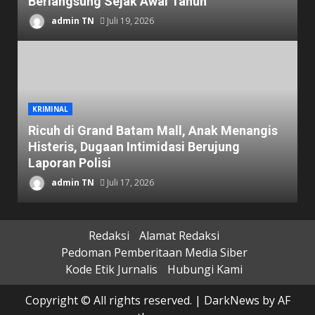
Berlangsung Sejak Awal Tahun
admin TN
Juli 19, 2026
KRIMINAL
Ricuh di Grand Batam Mall, Anak Menangis
Histeris, Dugaan Intimidasi Berujung
Laporan Polisi
admin TN
Juli 17, 2026
Redaksi
Alamat Redaksi
Pedoman Pemberitaan Media Siber
Kode Etik Jurnalis
Hubungi Kami
Copyright © All rights reserved.
|
DarkNews
by AF