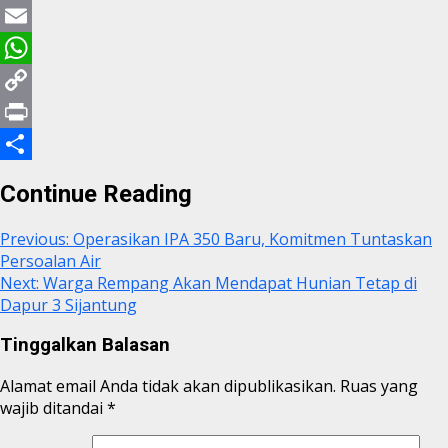
Twitter
Email
WhatsApp
Copy
Link
Print
Share
Continue Reading
Previous:
Operasikan IPA 350 Baru, Komitmen Tuntaskan
Persoalan Air
Next:
Warga Rempang Akan Mendapat Hunian Tetap di
Dapur 3 Sijantung
Tinggalkan Balasan
Alamat email Anda tidak akan dipublikasikan.
Ruas yang
wajib ditandai
*