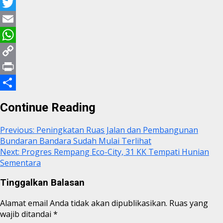
Facebook
Twitter
Email
WhatsApp
Copy
Link
Print
Share
Continue Reading
Previous:
Peningkatan Ruas Jalan dan Pembangunan
Bundaran Bandara Sudah Mulai Terlihat
Next:
Progres Rempang Eco-City, 31 KK Tempati Hunian
Sementara
Tinggalkan Balasan
Alamat email Anda tidak akan dipublikasikan.
Ruas yang
wajib ditandai
*