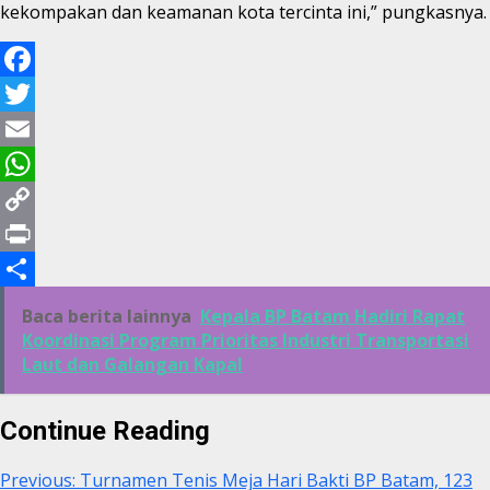
kekompakan dan keamanan kota tercinta ini,” pungkasnya.
Facebook
Twitter
Email
WhatsApp
Copy
Link
Print
Share
Baca berita lainnya
Kepala BP Batam Hadiri Rapat
Koordinasi Program Prioritas Industri Transportasi
Laut dan Galangan Kapal
Continue Reading
Previous:
Turnamen Tenis Meja Hari Bakti BP Batam, 123