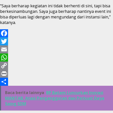
“Saya berharap kegiatan ini tidak berhenti di sini, tapi bisa
berkesinambungan. Saya juga berharap nantinya event ini
bisa diperluas lagi dengan mengundang dari instansi lain,”
katanya.
Facebook
Twitter
Email
WhatsApp
Copy
Link
Print
Share
Baca berita lainnya
BP Batam Luncurkan Inovasi
MANTAB, Atasi Pengangguran dan Perkuat Daya
Saing SDM