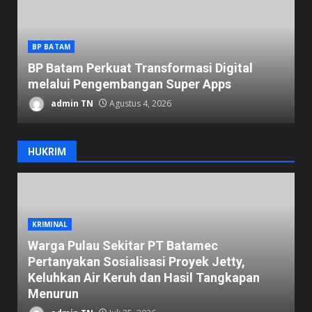
BP BATAM
K
BP Batam Perkuat Transformasi Digital
P
melalui Pengembangan Super Apps
K
admin TN
Agustus 4, 2026
HUKRIM
KRIMINAL
Warga Pulau Sekitar PT Batamec
Pertanyakan Sosialisasi Proyek Jetty,
B
Keluhkan Air Keruh dan Hasil Tangkapan
B
Menurun
D