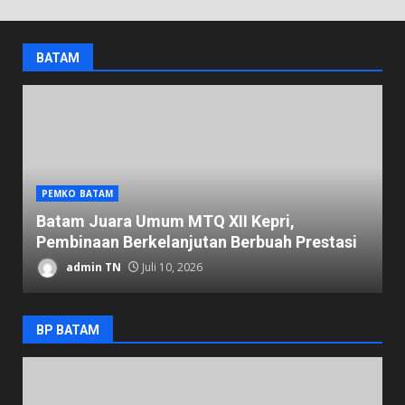
BATAM
PEMKO BATAM
D
Batam Juara Umum MTQ XII Kepri,
K
Pembinaan Berkelanjutan Berbuah Prestasi
1
admin TN
Juli 10, 2026
BP BATAM