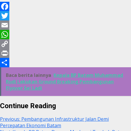
Facebook
Twitter
Email
WhatsApp
Copy
Link
Print
Share
Baca berita lainnya
Kepala BP Batam Muhammad
Rudi Lakukan Ground Breaking Pembangunan
Flyover Sei Ladi
Continue Reading
Previous:
Pembangunan Infrastruktur Jalan Demi
Percepatan Ekonomi Batam