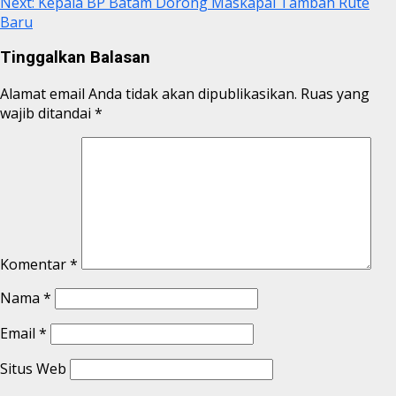
Next:
Kepala BP Batam Dorong Maskapai Tambah Rute
Baru
Tinggalkan Balasan
Alamat email Anda tidak akan dipublikasikan.
Ruas yang
wajib ditandai
*
Komentar
*
Nama
*
Email
*
Situs Web