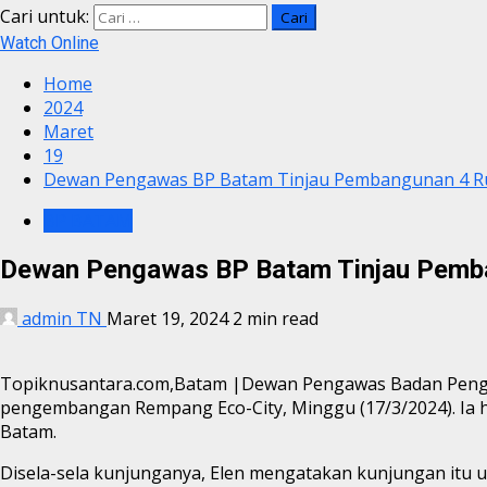
Cari untuk:
Watch Online
Home
2024
Maret
19
Dewan Pengawas BP Batam Tinjau Pembangunan 4 R
BP BATAM
Dewan Pengawas BP Batam Tinjau Pemba
admin TN
Maret 19, 2024
2 min read
Topiknusantara.com,Batam |Dewan Pengawas Badan Pengu
pengembangan Rempang Eco-City, Minggu (17/3/2024). Ia h
Batam.
Disela-sela kunjunganya, Elen mengatakan kunjungan itu 