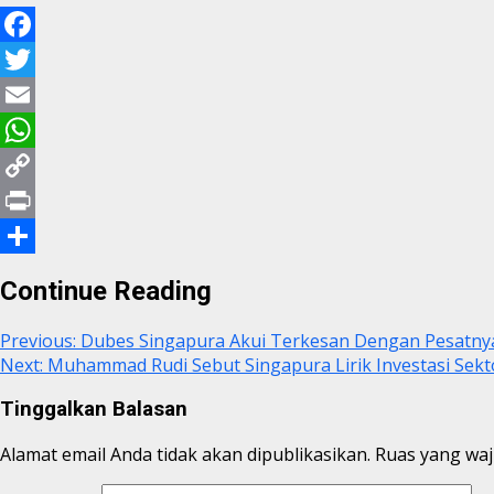
Facebook
Twitter
Email
WhatsApp
Copy
Link
Print
Share
Continue Reading
Previous:
Dubes Singapura Akui Terkesan Dengan Pesatny
Next:
Muhammad Rudi Sebut Singapura Lirik Investasi Sektor
Tinggalkan Balasan
Alamat email Anda tidak akan dipublikasikan.
Ruas yang waj