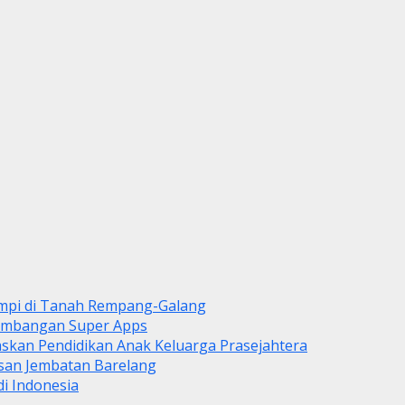
mpi di Tanah Rempang-Galang
gembangan Super Apps
askan Pendidikan Anak Keluarga Prasejahtera
asan Jembatan Barelang
i Indonesia