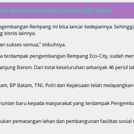
gat dan Motivasi Kepada Pegawai RSBP Batam
ngembangan Rempang ini bisa lancar kedepannya. Sehingga
bisnis lainnya.
an sukses semua,” imbuhnya.
a terdampak pengembangan Rempang Eco-City, sudah menc
ung Banon. Dari total keseluruhan sebanyak 46 persil laha
am, BP Batam, TNI, Polri dan Kejaksaan telah melayangkan
 hunian baru kepada masyarakat yang terdampak Pengemban
kan pematangan lahan dan pembangunan fasilitas sosial se