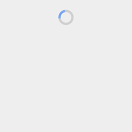
BP BATAM
Sekolah Terintegrasi Merah Putih, Menumbuhkan
Mimpi di Tanah Rempang-Galang
Agustus 5, 2026
BP BATAM
BP Batam Perkuat Transformasi Digital melalui
Pengembangan Super Apps