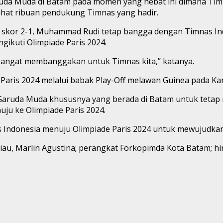
ruda Muda di Batam pada momen yang hebat ini dimana Timn
lihat ribuan pendukung Timnas yang hadir.
an skor 2-1, Muhammad Rudi tetap bangga dengan Timnas 
gikuti Olimpiade Paris 2024.
sangat membanggakan untuk Timnas kita,” katanya.
e Paris 2024 melalui babak Play-Off melawan Guinea pada Ka
ruda Muda khususnya yang berada di Batam untuk tetap m
ju ke Olimpiade Paris 2024.
ndonesia menuju Olimpiade Paris 2024 untuk mewujudkan cita
au, Marlin Agustina; perangkat Forkopimda Kota Batam; hing