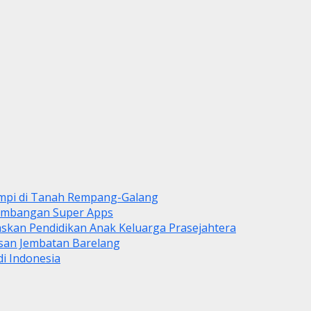
mpi di Tanah Rempang-Galang
gembangan Super Apps
askan Pendidikan Anak Keluarga Prasejahtera
asan Jembatan Barelang
i Indonesia