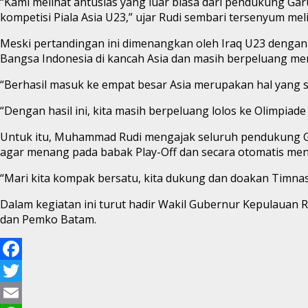
“Kami melihat antusias yang luar biasa dari pendukung Ga
kompetisi Piala Asia U23,” ujar Rudi sembari tersenyum me
Meski pertandingan ini dimenangkan oleh Iraq U23 deng
Bangsa Indonesia di kancah Asia dan masih berpeluang men
“Berhasil masuk ke empat besar Asia merupakan hal yang 
“Dengan hasil ini, kita masih berpeluang lolos ke Olimpiad
Untuk itu, Muhammad Rudi mengajak seluruh pendukung Ga
agar menang pada babak Play-Off dan secara otomatis menu
“Mari kita kompak bersatu, kita dukung dan doakan Timnas I
Dalam kegiatan ini turut hadir Wakil Gubernur Kepulauan Ri
dan Pemko Batam.
Facebook
Twitter