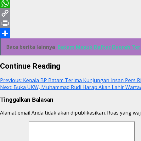
Email
WhatsApp
Copy
Link
Print
Share
Baca berita lainnya
Batam Masuk Daftar Daerah Terba
Continue Reading
Previous:
Kepala BP Batam Terima Kunjungan Insan Pers R
Next:
Buka UKW, Muhammad Rudi Harap Akan Lahir Wartaw
Tinggalkan Balasan
Alamat email Anda tidak akan dipublikasikan.
Ruas yang waj