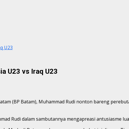
aq U23
a U23 vs Iraq U23
am (BP Batam), Muhammad Rudi nonton bareng perebutan ju
mad Rudi dalam sambutannya mengapreasi antusiasme luar