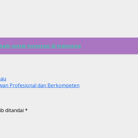
ik untuk Investasi di Indonesia
iau
an Profesional dan Berkompeten
ib ditandai
*