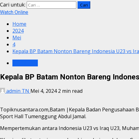
Cari untuk:
Watch Online
Home
2024
Mei
4
Kepala BP Batam Nonton Bareng Indonesia U23 vs Ir
BP BATAM
Kepala BP Batam Nonton Bareng Indonesi
admin TN
Mei 4, 2024
2 min read
Topiknusantara.com,Batam |Kepala Badan Pengusahaan Bat
Sport Hall Tumenggung Abdul Jamal.
Mempertemukan antara Indonesia U23 vs Iraq U23, Muham