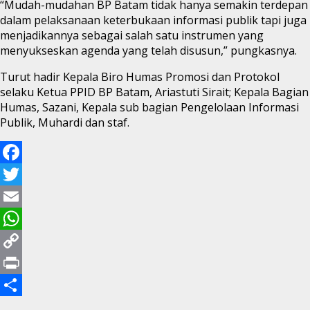
“Mudah-mudahan BP Batam tidak hanya semakin terdepan
dalam pelaksanaan keterbukaan informasi publik tapi juga
menjadikannya sebagai salah satu instrumen yang
menyukseskan agenda yang telah disusun,” pungkasnya.
Turut hadir Kepala Biro Humas Promosi dan Protokol
selaku Ketua PPID BP Batam, Ariastuti Sirait; Kepala Bagian
Humas, Sazani, Kepala sub bagian Pengelolaan Informasi
Publik, Muhardi dan staf.
Facebook
Twitter
Email
WhatsApp
Copy
Link
Print
Share