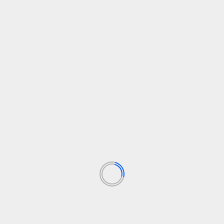
BP BATAM
Sekolah Terintegrasi Merah Putih, Menumbuhkan
Mimpi di Tanah Rempang-Galang
Agustus 5, 2026