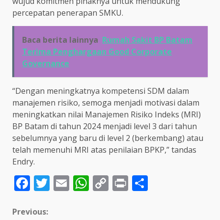
wujud komitmen pihaknya untuk mendukung
percepatan penerapan SMKU.
Baca berita lainnya
Rumah Sakit BP Batam
Terima Penghargaan Good Corporate
Governance
“Dengan meningkatnya kompetensi SDM dalam
manajemen risiko, semoga menjadi motivasi dalam
meningkatkan nilai Manajemen Risiko Indeks (MRI)
BP Batam di tahun 2024 menjadi level 3 dari tahun
sebelumnya yang baru di level 2 (berkembang) atau
telah memenuhi MRI atas penilaian BPKP,” tandas
Endry.
Facebook
Twitter
Email
WhatsApp
Copy
Print
Share
Link
Continue
Previous: