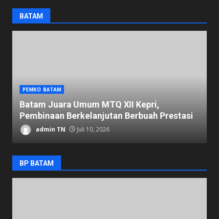
BATAM
PEMKO BATAM
D
Batam Juara Umum MTQ XII Kepri,
K
Pembinaan Berkelanjutan Berbuah Prestasi
1
admin TN
Juli 10, 2026
BP BATAM