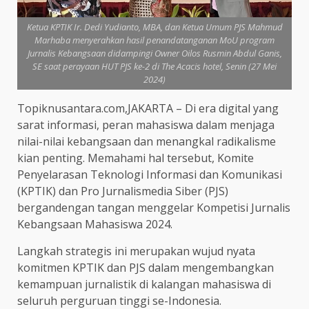
Ketua KPTIK Ir. Dedi Yudianto, MBA, dan Ketua Umum PJS Mahmud
Marhaba menyerahkan hasil penandatanganan MoU program
Jurnalis Kebangsaan didampingi Owner Oilos Rusmin Abdul Ganis,
SE saat perayaan HUT PJS ke-2 di The Acacis hotel, Senin (27 Mei
2024)
Topiknusantara.com,JAKARTA – Di era digital yang
sarat informasi, peran mahasiswa dalam menjaga
nilai-nilai kebangsaan dan menangkal radikalisme
kian penting. Memahami hal tersebut, Komite
Penyelarasan Teknologi Informasi dan Komunikasi
(KPTIK) dan Pro Jurnalismedia Siber (PJS)
bergandengan tangan menggelar Kompetisi Jurnalis
Kebangsaan Mahasiswa 2024.
Langkah strategis ini merupakan wujud nyata
komitmen KPTIK dan PJS dalam mengembangkan
kemampuan jurnalistik di kalangan mahasiswa di
seluruh perguruan tinggi se-Indonesia.