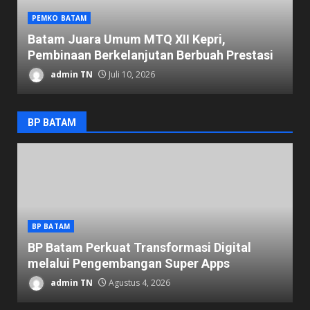
PEMKO BATAM
D
Batam Juara Umum MTQ XII Kepri,
K
Pembinaan Berkelanjutan Berbuah Prestasi
1
admin TN
Juli 10, 2026
BP BATAM
BP BATAM
K
BP Batam Perkuat Transformasi Digital
P
melalui Pengembangan Super Apps
K
admin TN
Agustus 4, 2026