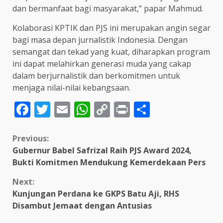
dan bermanfaat bagi masyarakat,” papar Mahmud.
Kolaborasi KPTIK dan PJS ini merupakan angin segar
bagi masa depan jurnalistik Indonesia. Dengan
semangat dan tekad yang kuat, diharapkan program
ini dapat melahirkan generasi muda yang cakap
dalam berjurnalistik dan berkomitmen untuk
menjaga nilai-nilai kebangsaan.
Facebook
Twitter
Email
WhatsApp
Copy
Print
Share
Link
Continue
Previous:
Gubernur Babel Safrizal Raih PJS Award 2024,
Reading
Bukti Komitmen Mendukung Kemerdekaan Pers
Next:
Kunjungan Perdana ke GKPS Batu Aji, RHS
Disambut Jemaat dengan Antusias