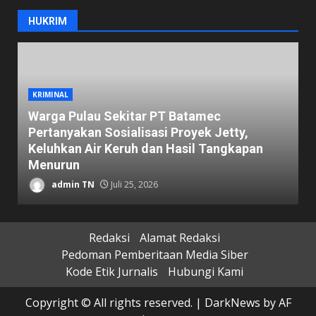
HUKRIM
KRIMINAL
Warga Pulau Sekitar PT Batamec
Pertanyakan Sosialisasi Proyek Jetty,
B
Keluhkan Air Keruh dan Hasil Tangkapan
B
Menurun
D
admin TN
Juli 25, 2026
Redaksi
Alamat Redaksi
Pedoman Pemberitaan Media Siber
Kode Etik Jurnalis
Hubungi Kami
Copyright © All rights reserved.
|
DarkNews
by AF