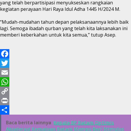
yang telah berpartisipasi menyukseskan rangkaian
kegiatan perayaan Hari Raya Idul Adha 1445 H/2024 M.
“Mudah-mudahan tahun depan pelaksanaannya lebih baik
lagi. Semoga ibadah qurban yang telah kita laksanakan ini
memberi keberkahan untuk kita semua,” tutup Asep.
Facebook
Twitter
Email
WhatsApp
Copy
Link
Print
Share
Baca berita lainnya
Kepala BP Batam Optimis
Akselerasi Kemajuan Batam Mampu Beri Stimulus