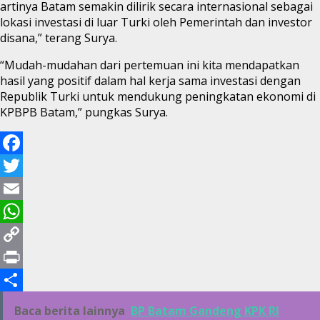
artinya Batam semakin dilirik secara internasional sebagai
lokasi investasi di luar Turki oleh Pemerintah dan investor
disana,” terang Surya.
“Mudah-mudahan dari pertemuan ini kita mendapatkan
hasil yang positif dalam hal kerja sama investasi dengan
Republik Turki untuk mendukung peningkatan ekonomi di
KPBPB Batam,” pungkas Surya.
Facebook
Twitter
Email
WhatsApp
Copy
Link
Print
Share
Baca berita lainnya
BP Batam Gandeng KPK RI