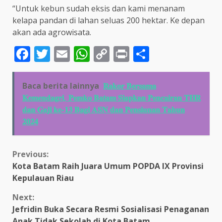
“Untuk kebun sudah eksis dan kami menanam
kelapa pandan di lahan seluas 200 hektar. Ke depan
akan ada agrowisata.
Facebook
Twitter
Email
WhatsApp
Copy
Print
Share
Link
Baca berita lainnya
𝐑𝐚𝐤𝐨𝐫 𝐁𝐞𝐫𝐬𝐚𝐦𝐚
𝐊𝐞𝐦𝐞𝐧𝐝𝐚𝐠𝐫𝐢, 𝐏𝐞𝐦𝐤𝐨 𝐁𝐚𝐭𝐚𝐦 𝐒𝐢𝐚𝐩𝐤𝐚𝐧 𝐏𝐞𝐧𝐜𝐚𝐢𝐫𝐚𝐧 𝐓𝐇𝐑
𝐝𝐚𝐧 𝐆𝐚𝐣𝐢 𝐤𝐞-𝟏𝟑 𝐁𝐚𝐠𝐢 𝐀𝐒𝐍 𝐝𝐚𝐧 𝐏𝐞𝐧𝐬𝐢𝐮𝐧𝐚𝐧 𝐓𝐚𝐡𝐮𝐧
𝟐𝟎𝟐𝟒
Continue
Previous:
Kota Batam Raih Juara Umum POPDA IX Provinsi
Reading
Kepulauan Riau
Next:
Jefridin Buka Secara Resmi Sosialisasi Penaganan
Anak Tidak Sekolah di Kota Batam