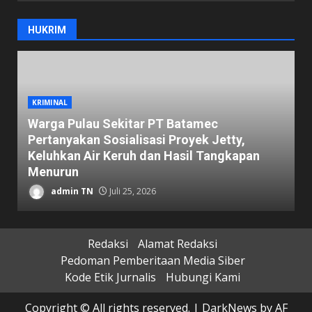
HUKRIM
KRIMINAL
Warga Pulau Sekitar PT Batamec
Pertanyakan Sosialisasi Proyek Jetty,
B
Keluhkan Air Keruh dan Hasil Tangkapan
B
Menurun
D
admin TN
Juli 25, 2026
Redaksi
Alamat Redaksi
Pedoman Pemberitaan Media Siber
Kode Etik Jurnalis
Hubungi Kami
Copyright © All rights reserved.
|
DarkNews
by AF