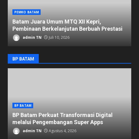
PEMKO BATAM
D
Batam Juara Umum MTQ XII Kepri,
K
Pembinaan Berkelanjutan Berbuah Prestasi
1
admin TN
Juli 10, 2026
BP BATAM
BP BATAM
K
BP Batam Perkuat Transformasi Digital
P
melalui Pengembangan Super Apps
K
admin TN
Agustus 4, 2026