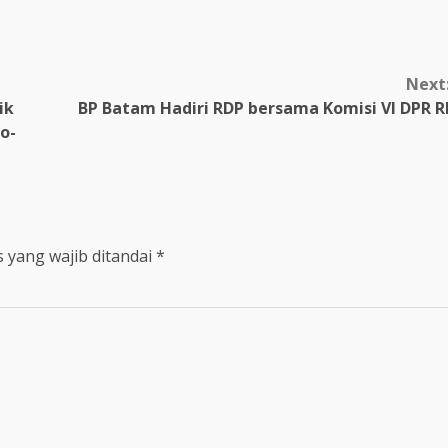
Next
ik
BP Batam Hadiri RDP bersama Komisi VI DPR R
o-
 yang wajib ditandai
*