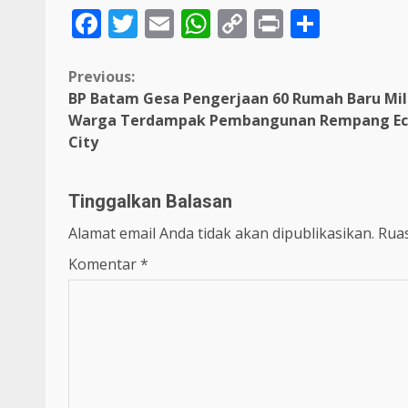
Facebook
Twitter
Email
WhatsApp
Copy
Print
Share
Link
Continue
Previous:
BP Batam Gesa Pengerjaan 60 Rumah Baru Mil
Reading
Warga Terdampak Pembangunan Rempang Ec
City
Tinggalkan Balasan
Alamat email Anda tidak akan dipublikasikan.
Ruas
Komentar
*