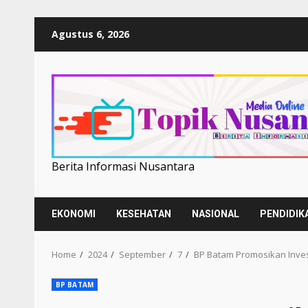
Skip
Agustus 6, 2026
to
content
Berita Informasi Nusantara
EKONOMI
KESEHATAN
NASIONAL
PENDIDIK
Home
2024
September
7
BP Batam Promosikan Inve
BP BATAM