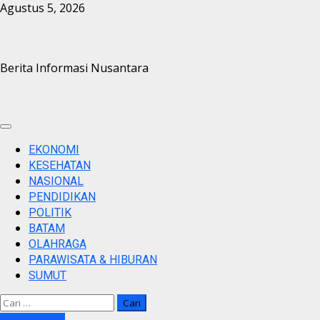
Skip
Agustus 5, 2026
to
content
Berita Informasi Nusantara
Primary
Menu
EKONOMI
KESEHATAN
NASIONAL
PENDIDIKAN
POLITIK
BATAM
OLAHRAGA
PARAWISATA & HIBURAN
SUMUT
Cari
untuk:
Watch Online