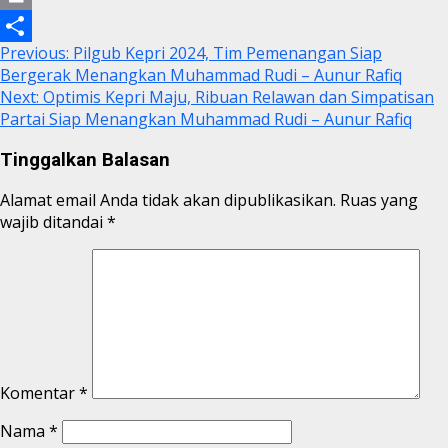
Link
Print
Continue
Previous:
Pilgub Kepri 2024, Tim Pemenangan Siap
Share
Bergerak Menangkan Muhammad Rudi – Aunur Rafiq
Reading
Next:
Optimis Kepri Maju, Ribuan Relawan dan Simpatisan
Partai Siap Menangkan Muhammad Rudi – Aunur Rafiq
Tinggalkan Balasan
Alamat email Anda tidak akan dipublikasikan.
Ruas yang
wajib ditandai
*
Komentar
*
Nama
*