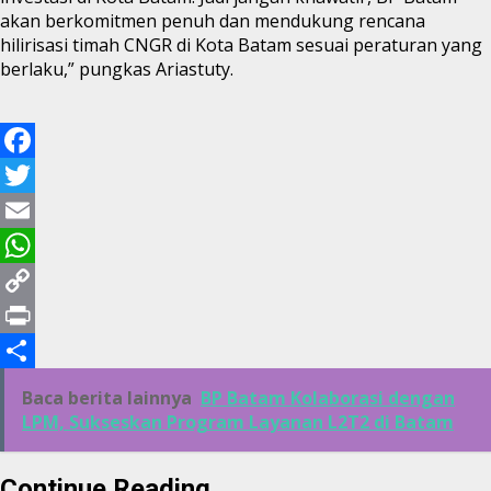
akan berkomitmen penuh dan mendukung rencana
hilirisasi timah CNGR di Kota Batam sesuai peraturan yang
berlaku,” pungkas Ariastuty.
Facebook
Twitter
Email
WhatsApp
Copy
Link
Print
Share
Baca berita lainnya
BP Batam Kolaborasi dengan
LPM, Sukseskan Program Layanan L2T2 di Batam
Continue Reading