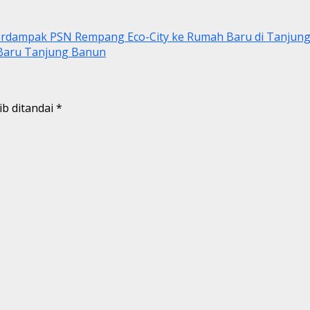
Terdampak PSN Rempang Eco-City ke Rumah Baru di Tanjun
Baru Tanjung Banun
ib ditandai
*