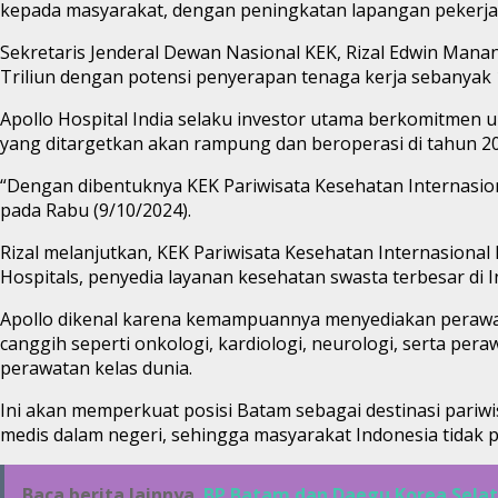
kepada masyarakat, dengan peningkatan lapangan pekerjaan 
Sekretaris Jenderal Dewan Nasional KEK, Rizal Edwin Mana
Triliun dengan potensi penyerapan tenaga kerja sebanyak 
Apollo Hospital India selaku investor utama berkomitmen
yang ditargetkan akan rampung dan beroperasi di tahun 20
“Dengan dibentuknya KEK Pariwisata Kesehatan Internasiona
pada Rabu (9/10/2024).
Rizal melanjutkan, KEK Pariwisata Kesehatan Internasio
Hospitals, penyedia layanan kesehatan swasta terbesar di I
Apollo dikenal karena kemampuannya menyediakan perawata
canggih seperti onkologi, kardiologi, neurologi, serta p
perawatan kelas dunia.
Ini akan memperkuat posisi Batam sebagai destinasi pariw
medis dalam negeri, sehingga masyarakat Indonesia tidak pe
Baca berita lainnya
BP Batam dan Daegu Korea Selata