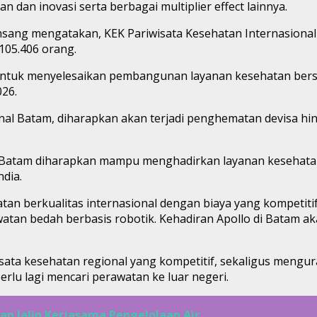
dan inovasi serta berbagai multiplier effect lainnya.
nsang mengatakan, KEK Pariwisata Kesehatan Internasional 
105.406 orang.
 untuk menyelesaikan pembangunan layanan kesehatan berst
26.
l Batam, diharapkan akan terjadi penghematan devisa hingg
nal Batam diharapkan mampu menghadirkan layanan kesehat
ndia.
n berkualitas internasional dengan biaya yang kompetitif
erawatan bedah berbasis robotik. Kehadiran Apollo di Bata
isata kesehatan regional yang kompetitif, sekaligus mengu
rlu lagi mencari perawatan ke luar negeri.
n Jalin Kerjasama Pengelolaan Air