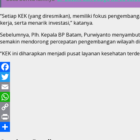
“Setiap KEK (yang diresmikan), memiliki fokus pengemban
kerja, serta menarik investasi,” katanya.
Sebelumnya, Plh. Kepala BP Batam, Purwiyanto menyambut 
semakin mendorong percepatan pengembangan wilayah di 
“KEK ini diharapkan menjadi pusat layanan kesehatan terde
Facebook
Twitter
Email
WhatsApp
Copy
Link
Print
Share