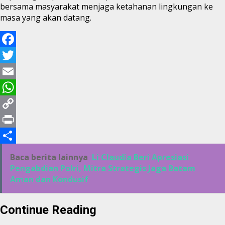
bersama masyarakat menjaga ketahanan lingkungan ke
masa yang akan datang.
Facebook
Twitter
Email
WhatsApp
Copy
Link
Print
Share
Baca berita lainnya
Li Claudia Beri Apresiasi
Pengabdian Polri, Mitra Strategis Jaga Batam
Aman dan Kondusif
Continue Reading