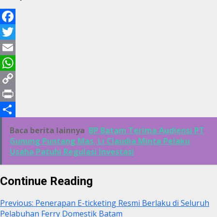
Facebook
Twitter
Email
WhatsApp
Copy
Link
Print
Share
Baca berita lainnya
BP Batam Terima Audiensi PT
Gunung Puntang Mas, Li Claudia Minta Pelaku
Usaha Patuhi Regulasi Investasi
Continue Reading
Previous:
Penerapan E-ticketing Resmi Berlaku di Seluruh
Pelabuhan Ferry Domestik Batam