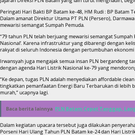
Jajaran Direksi PLN Batam yang lain turut menghadiri, be
Peringati Hari Bakti BP Batam ke-48, HM Rudi : BP Batam
Dalam amanat Direktur Utama PT PLN (Persero), Darmawa
mewarisi semangat Sumpah Pemuda.
“79 tahun PLN telah berjuang mewarisi semangat Sumpah P
Nasional’. Karena infrastruktur yang dibarengi dengan keli
rakyat di seluruh Indonesia dengan pertumbuhan ekonomi 
Irwansyah juga mengajak semua insan PLN bergandeng tanga
dengan agenda Hari Listrik Nasional ke-79 yang mendoron
“Ke depan, tugas PLN adalah menyediakan affordable clean
tingkatkan pemanfaatan Energi Baru Terbarukan di lebih ban
murah,” ucapnya lagi.
Baca berita lainnya
PLN Batam Cepat Tanggap, Lang
Dalam kegiatan upacara tersebut juga dilakukan penyerah
Porseni Hari Ulang Tahun PLN Batam ke-24 dan Hari Listr