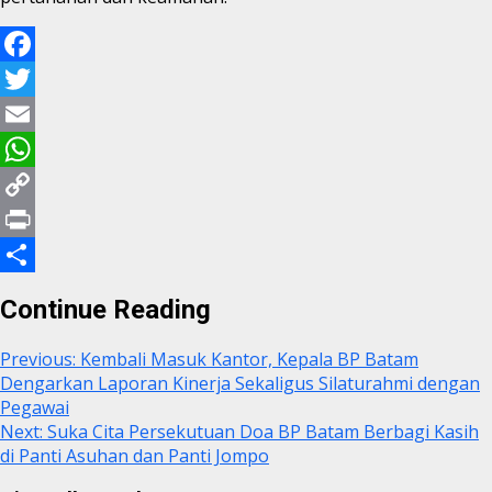
Facebook
Twitter
Email
WhatsApp
Copy
Link
Print
Share
Continue Reading
Previous:
Kembali Masuk Kantor, Kepala BP Batam
Dengarkan Laporan Kinerja Sekaligus Silaturahmi dengan
Pegawai
Next:
Suka Cita Persekutuan Doa BP Batam Berbagi Kasih
di Panti Asuhan dan Panti Jompo