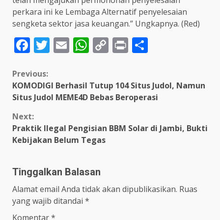
telah mengajukan permohonan penyelesaian
perkara ini ke Lembaga Alternatif penyelesaian
sengketa sektor jasa keuangan.” Ungkapnya. (Red)
Facebook
Twitter
Email
WhatsApp
Copy
Print
Share
Link
Continue
Previous:
KOMODIGI Berhasil Tutup 104 Situs Judol, Namun
Reading
Situs Judol MEME4D Bebas Beroperasi
Next:
Praktik Ilegal Pengisian BBM Solar di Jambi, Bukti
Kebijakan Belum Tegas
Tinggalkan Balasan
Alamat email Anda tidak akan dipublikasikan.
Ruas
yang wajib ditandai
*
Komentar
*