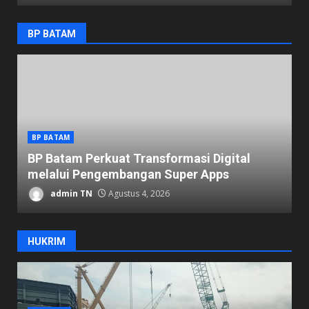
BP BATAM
BP BATAM
K
BP Batam Perkuat Transformasi Digital
P
melalui Pengembangan Super Apps
K
admin TN
Agustus 4, 2026
HUKRIM