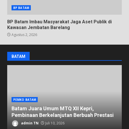
BP BATAM
BP Batam Imbau Masyarakat Jaga Aset Publik di
Kawasan Jembatan Barelang
Agustus 2, 2026
BATAM
PEMKO BATAM
D
Batam Juara Umum MTQ XII Kepri,
K
Pembinaan Berkelanjutan Berbuah Prestasi
1
admin TN
Juli 10, 2026