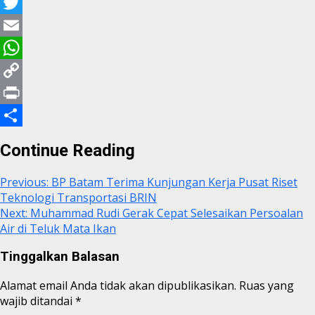
Facebook
Twitter
Email
WhatsApp
Copy
Link
Print
Share
Continue Reading
Previous:
BP Batam Terima Kunjungan Kerja Pusat Riset
Teknologi Transportasi BRIN
Next:
Muhammad Rudi Gerak Cepat Selesaikan Persoalan
Air di Teluk Mata Ikan
Tinggalkan Balasan
Alamat email Anda tidak akan dipublikasikan.
Ruas yang
wajib ditandai
*