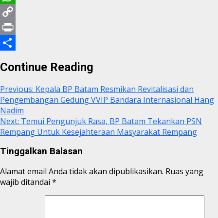
WhatsApp
Copy
Link
Print
Share
Continue Reading
Previous:
Kepala BP Batam Resmikan Revitalisasi dan
Pengembangan Gedung VVIP Bandara Internasional Hang
Nadim
Next:
Temui Pengunjuk Rasa, BP Batam Tekankan PSN
Rempang Untuk Kesejahteraan Masyarakat Rempang
Tinggalkan Balasan
Alamat email Anda tidak akan dipublikasikan.
Ruas yang
wajib ditandai
*