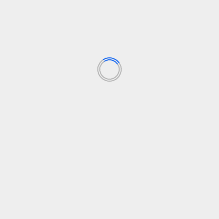
BP BATAM
Sekolah Terintegrasi Merah Putih, Menumbuhkan
Mimpi di Tanah Rempang-Galang
Agustus 5, 2026