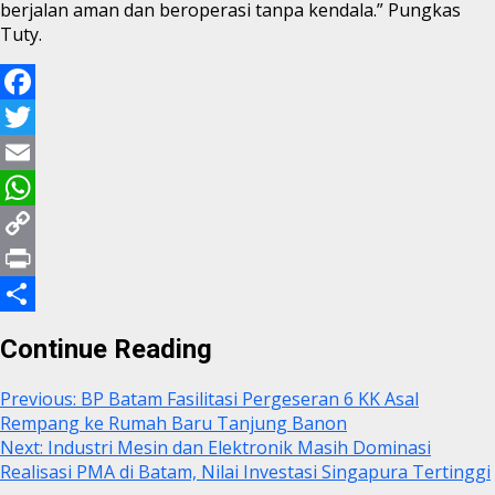
berjalan aman dan beroperasi tanpa kendala.” Pungkas
Tuty.
Facebook
Twitter
Email
WhatsApp
Copy
Link
Print
Share
Continue Reading
Previous:
BP Batam Fasilitasi Pergeseran 6 KK Asal
Rempang ke Rumah Baru Tanjung Banon
Next:
Industri Mesin dan Elektronik Masih Dominasi
Realisasi PMA di Batam, Nilai Investasi Singapura Tertinggi