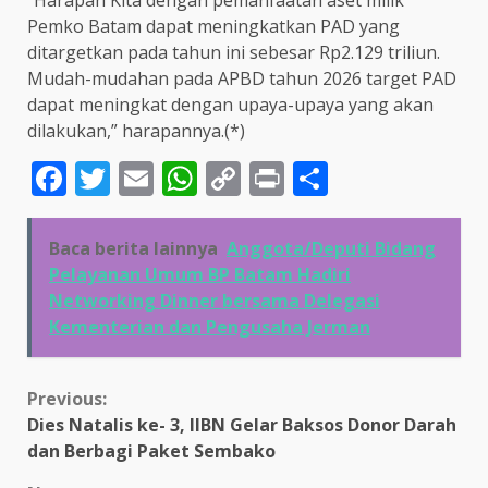
Pemko Batam dapat meningkatkan PAD yang
ditargetkan pada tahun ini sebesar Rp2.129 triliun.
Mudah-mudahan pada APBD tahun 2026 target PAD
dapat meningkat dengan upaya-upaya yang akan
dilakukan,” harapannya.(*)
Facebook
Twitter
Email
WhatsApp
Copy
Print
Share
Link
Baca berita lainnya
Anggota/Deputi Bidang
Pelayanan Umum BP Batam Hadiri
Networking Dinner bersama Delegasi
Kementerian dan Pengusaha Jerman
Continue
Previous:
Dies Natalis ke- 3, IIBN Gelar Baksos Donor Darah
Reading
dan Berbagi Paket Sembako