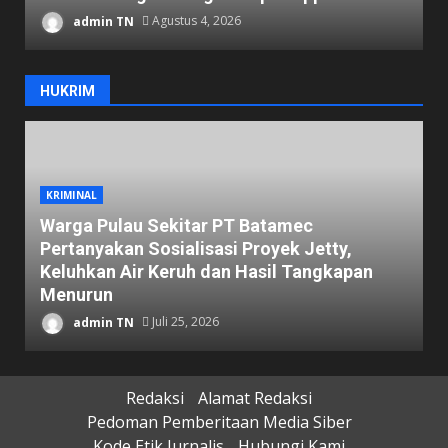
admin TN
Agustus 4, 2026
HUKRIM
KRIMINAL
Warga Pulau Sekitar PT Batamec
Pertanyakan Sosialisasi Proyek Jetty,
B
Keluhkan Air Keruh dan Hasil Tangkapan
B
Menurun
D
admin TN
Juli 25, 2026
Redaksi
Alamat Redaksi
Pedoman Pemberitaan Media Siber
Kode Etik Jurnalis
Hubungi Kami