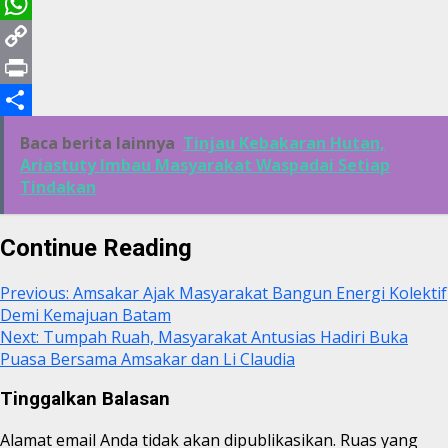
Email
WhatsApp
Copy
Link
Print
Share
Baca berita lainnya
Tinjau Kebakaran Hutan,
Ariastuty Imbau Masyarakat Waspadai Setiap
Tindakan
Continue Reading
Previous:
Amsakar Ajak Masyarakat Bangun Energi Kolektif
Demi Kemajuan Batam
Next:
Tumpah Ruah, Masyarakat Antusias Hadiri Buka
Puasa Bersama Amsakar dan Li Claudia
Tinggalkan Balasan
Alamat email Anda tidak akan dipublikasikan.
Ruas yang