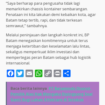
“Saya berharap para pengusaha tidak lagi
memarkirkan chassis kontainer sembarangan.
Penataan ini kita lakukan demi kebaikan kota, agar
Batam tetap tertib, rapi, dan tidak terkesan
semrawut,” tambahnya.
Melalui peninjauan dan langkah konkret ini, BP
Batam menegaskan komitmennya untuk terus
menjaga ketertiban dan keselamatan lalu lintas,
sekaligus memperkuat iklim investasi dan
mempertegas peran Batam sebagai hub logistik
internasional.
Facebook
Twitter
Email
WhatsApp
Copy
Print
Share
Link
Baca berita lainnya
PT Batamindo Disorot,
Pemilik Alas Hak Mengaku Dipingpong Soal
Ganti Rugi Lahan 4 Hektare di Setokok