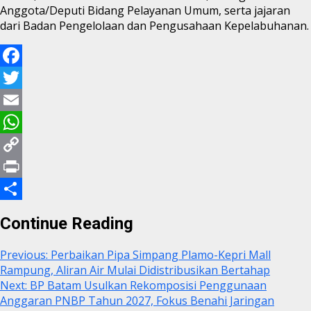
Anggota/Deputi Bidang Pelayanan Umum, serta jajaran
dari Badan Pengelolaan dan Pengusahaan Kepelabuhanan.
Facebook
Twitter
Email
WhatsApp
Copy
Link
Print
Share
Continue Reading
Previous:
Perbaikan Pipa Simpang Plamo-Kepri Mall
Rampung, Aliran Air Mulai Didistribusikan Bertahap
Next:
BP Batam Usulkan Rekomposisi Penggunaan
Anggaran PNBP Tahun 2027, Fokus Benahi Jaringan