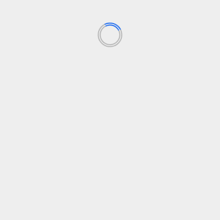
BP BATAM
Sekolah Terintegrasi Merah Putih, Menumbuhkan
Mimpi di Tanah Rempang-Galang
Agustus 5, 2026
BP BATAM