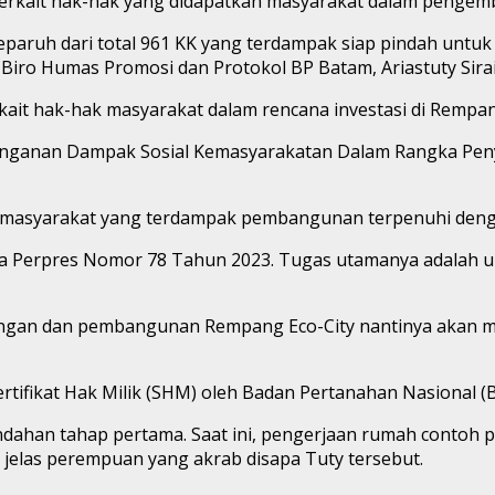
 terkait hak-hak yang didapatkan masyarakat dalam penge
eparuh dari total 961 KK yang terdampak siap pindah untuk
 Biro Humas Promosi dan Protokol BP Batam, Ariastuty Sirait
ait hak-hak masyarakat dalam rencana investasi di Rempang
anganan Dampak Sosial Kemasyarakatan Dalam Rangka P
k masyarakat yang terdampak pembangunan terpenuhi deng
nya Perpres Nomor 78 Tahun 2023. Tugas utamanya adalah u
ngan dan pembangunan Rempang Eco-City nantinya akan m
ertifikat Hak Milik (SHM) oleh Badan Pertanahan Nasional (
indahan tahap pertama. Saat ini, pengerjaan rumah contoh
jelas perempuan yang akrab disapa Tuty tersebut.