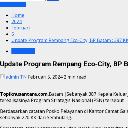
untuk:
Watch Online
Home
2024
Februari
5
Update Program Rempang Eco-City, BP Batam : 387 KK
BP BATAM
Update Program Rempang Eco-City, BP B
admin TN
Februari 5, 2024
2 min read
Topiknusantara.com
,Batam |Sebanyak 387 Kepala Kelua
terealisasinya Program Strategis Nasional (PSN) tersebut.
Berdasarkan catatan Posko Pelayanan di Kantor Camat Galan
sebanyak 220 KK dari Sembulang.