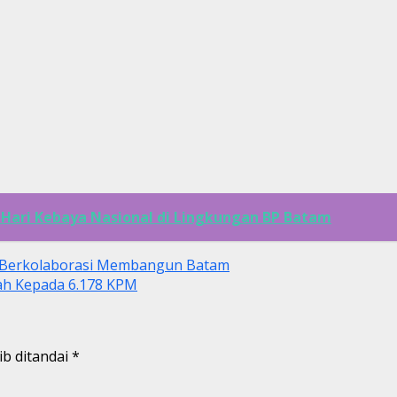
Hari Kebaya Nasional di Lingkungan BP Batam
a Berkolaborasi Membangun Batam
h Kepada 6.178 KPM
ib ditandai
*