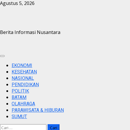
Skip
Agustus 5, 2026
to
content
Berita Informasi Nusantara
Primary
Menu
EKONOMI
KESEHATAN
NASIONAL
PENDIDIKAN
POLITIK
BATAM
OLAHRAGA
PARAWISATA & HIBURAN
SUMUT
Cari