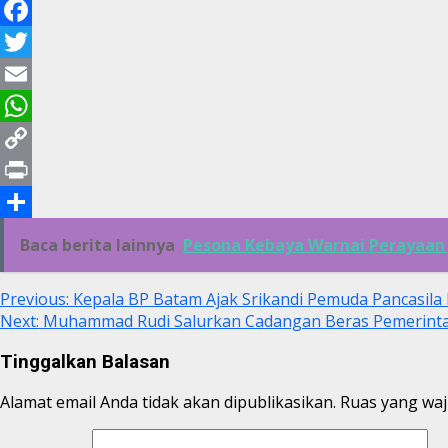
Facebook
Twitter
Email
WhatsApp
Copy
Link
Print
Share
Baca berita lainnya
Pesona Kebaya Warnai Perayaan 
Continue
Previous:
Kepala BP Batam Ajak Srikandi Pemuda Pancasil
Next:
Muhammad Rudi Salurkan Cadangan Beras Pemerinta
Reading
Tinggalkan Balasan
Alamat email Anda tidak akan dipublikasikan.
Ruas yang waj