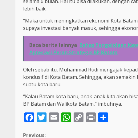
selama 6 bulan. Hal itu bisa dilakukan, dengan 
lebih baik.
“Maka untuk meningkatkan ekonomi Kota Batam, sa
supaya investasi banyak masuk, sehingga ekonom
Baca berita lainnya
Bahas Pengelolaan Kaw
Apresiasi Peran Strategis BP Batam
Oleh sebab itu, Muhammad Rudi mengajak kepada
kondusif di Kota Batam. Sehingga, akan semakin
suatu kota baru.
“Kalau Batam kota baru, anak-anak kita akan bisa
BP Batam dan Walikota Batam,” imbuhnya.
Facebook
Twitter
Email
WhatsApp
Copy
Print
Share
Link
Continue
Previous: