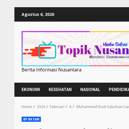
Skip
Agustus 6, 2026
to
content
Berita Informasi Nusantara
EKONOMI
KESEHATAN
NASIONAL
PENDIDIK
Home
2024
Februari
6
Muhammad Rudi Salurkan Cad
BP BATAM