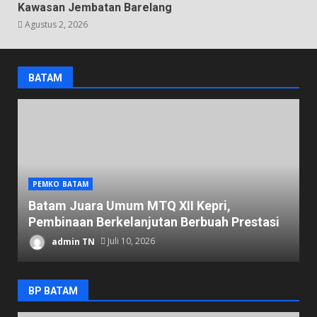
Kawasan Jembatan Barelang
Agustus 2, 2026
BATAM
PEMKO BATAM
D
Batam Juara Umum MTQ XII Kepri,
K
Pembinaan Berkelanjutan Berbuah Prestasi
1
admin TN
Juli 10, 2026
BP BATAM