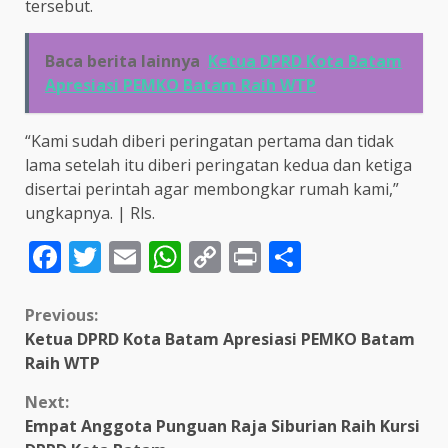
tersebut.
Baca berita lainnya
Ketua DPRD Kota Batam
Apresiasi PEMKO Batam Raih WTP
“Kami sudah diberi peringatan pertama dan tidak
lama setelah itu diberi peringatan kedua dan ketiga
disertai perintah agar membongkar rumah kami,”
ungkapnya. | Rls.
Facebook
Twitter
Email
WhatsApp
Copy
Print
Share
Link
Continue
Previous:
Ketua DPRD Kota Batam Apresiasi PEMKO Batam
Reading
Raih WTP
Next:
Empat Anggota Punguan Raja Siburian Raih Kursi