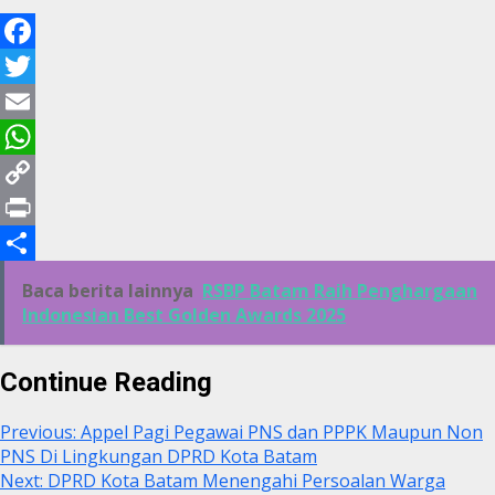
Facebook
Twitter
Email
WhatsApp
Copy
Link
Print
Share
Baca berita lainnya
RSBP Batam Raih Penghargaan
Indonesian Best Golden Awards 2025
Continue Reading
Previous:
Appel Pagi Pegawai PNS dan PPPK Maupun Non
PNS Di Lingkungan DPRD Kota Batam
Next:
DPRD Kota Batam Menengahi Persoalan Warga