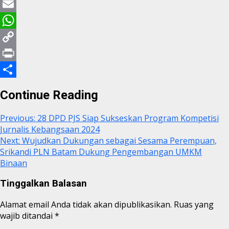
Twitter
Email
WhatsApp
Copy
Link
Print
Share
Continue Reading
Previous:
28 DPD PJS Siap Sukseskan Program Kompetisi
Jurnalis Kebangsaan 2024
Next:
Wujudkan Dukungan sebagai Sesama Perempuan,
Srikandi PLN Batam Dukung Pengembangan UMKM
Binaan
Tinggalkan Balasan
Alamat email Anda tidak akan dipublikasikan.
Ruas yang
wajib ditandai
*