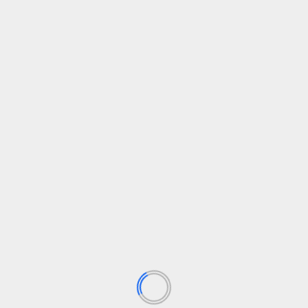
Simpan nama, email, dan situs web saya pada
peramban ini untuk komentar saya berikutnya.
RELATED STORIES
PENDIDIKAN
Charina Anggie Simbolon, Putri Prajurit Kodim
0316/Batam, Harumkan Nama Batam di IPDN