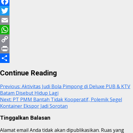
Facebook
Twitter
Email
WhatsApp
Copy
Link
Print
Share
Continue Reading
Previous:
Aktivitas Judi Bola Pimpong di Deluxe PUB & KTV
Batam Disebut Hidup Lagi
Next:
PT PMM Bantah Tidak Kooperatif, Polemik Segel
Kontainer Ekspor Jadi Sorotan
Tinggalkan Balasan
Alamat email Anda tidak akan dipublikasikan.
Ruas yang