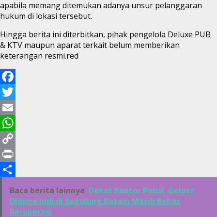
apabila memang ditemukan adanya unsur pelanggaran
hukum di lokasi tersebut.
Hingga berita ini diterbitkan, pihak pengelola Deluxe PUB
& KTV maupun aparat terkait belum memberikan
keterangan resmi.red
Facebook
Twitter
Email
WhatsApp
Copy
Link
Print
Share
Baca berita lainnya
Dekat Kantor Polisi, Gelper
Diduga Judi di Sagulung Batam Masih Bebas
Beroperasi