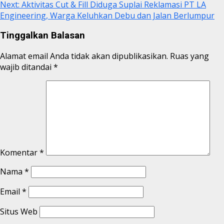
Next:
Aktivitas Cut & Fill Diduga Suplai Reklamasi PT LA
Engineering, Warga Keluhkan Debu dan Jalan Berlumpur
Tinggalkan Balasan
Alamat email Anda tidak akan dipublikasikan.
Ruas yang
wajib ditandai
*
Komentar
*
Nama
*
Email
*
Situs Web