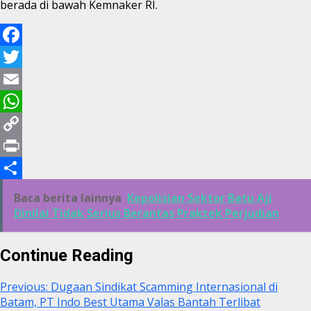
berada di bawah Kemnaker RI.
Facebook
Twitter
Email
WhatsApp
Copy
Link
Print
Share
Baca berita lainnya
Kepolisian Sektor Batu Aji
Dinilai Tidak Serius Berantas Praktek Perjudian
Continue Reading
Previous:
Dugaan Sindikat Scamming Internasional di
Batam, PT Indo Best Utama Valas Bantah Terlibat