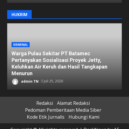
HUKRIM
KRIMINAL
Warga Pulau Sekitar PT Batamec
Pertanyakan Sosialisasi Proyek Jetty,
B
Keluhkan Air Keruh dan Hasil Tangkapan
B
Menurun
D
admin TN
Juli 25, 2026
Redaksi
Alamat Redaksi
Pedoman Pemberitaan Media Siber
Kode Etik Jurnalis
Hubungi Kami