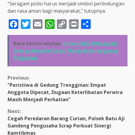
“Seragam polisi harus menjadi simbol perlindungan
dan rasa aman bagi masyarakat,” tutupnya.
Facebook
Twitter
Email
WhatsApp
Copy
Print
Share
Link
Baca berita lainnya
Gelper UGZ Mitra Mall
Diduga Beralih Fungsi Menjadi Gelanggang
Perjudian
Continue
Previous:
“Peristiwa di Gedung Trengginas: Empat
Reading
Anggota Dipecat, Dugaan Keterlibatan Perwira
Masih Menjadi Perhatian”
Next:
Cegah Peredaran Barang Curian, Polsek Batu Aji
Gandeng Pengusaha Scrap Perkuat Sinergi
Kamtibmas