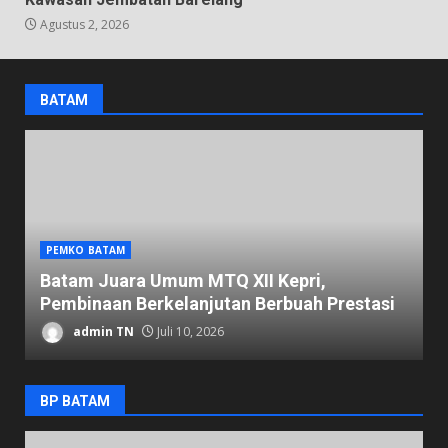
Agustus 2, 2026
BATAM
PEMKO BATAM
D
Batam Juara Umum MTQ XII Kepri,
K
Pembinaan Berkelanjutan Berbuah Prestasi
1
admin TN
Juli 10, 2026
BP BATAM