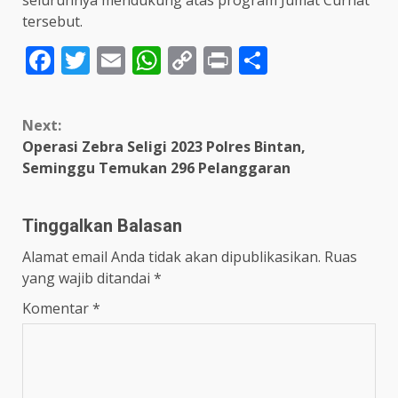
seluruhnya mendukung atas program Jumat Curhat
tersebut.
Facebook
Twitter
Email
WhatsApp
Copy
Print
Share
Link
Continue
Next:
Reading
Operasi Zebra Seligi 2023 Polres Bintan,
Seminggu Temukan 296 Pelanggaran
Tinggalkan Balasan
Alamat email Anda tidak akan dipublikasikan.
Ruas
yang wajib ditandai
*
Komentar
*