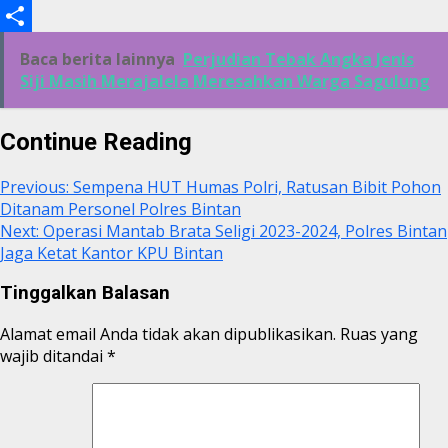
Link
Print
Share
Baca berita lainnya
Perjudian Tebak Angka Jenis
Siji Masih Merajalela Meresahkan Warga Sagulung
Continue Reading
Previous:
Sempena HUT Humas Polri, Ratusan Bibit Pohon
Ditanam Personel Polres Bintan
Next:
Operasi Mantab Brata Seligi 2023-2024, Polres Bintan
Jaga Ketat Kantor KPU Bintan
Tinggalkan Balasan
Alamat email Anda tidak akan dipublikasikan.
Ruas yang
wajib ditandai
*