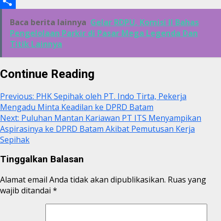
Link
Print
Share
Baca berita lainnya
Gelar RDPU, Komisi II Bahas
Pengelolaan Parkir di Pasar Mega Legenda Dan
Titik Lainnya
Continue Reading
Previous:
PHK Sepihak oleh PT. Indo Tirta, Pekerja
Mengadu Minta Keadilan ke DPRD Batam
Next:
Puluhan Mantan Kariawan PT ITS Menyampikan
Aspirasinya ke DPRD Batam Akibat Pemutusan Kerja
Sepihak
Tinggalkan Balasan
Alamat email Anda tidak akan dipublikasikan.
Ruas yang
wajib ditandai
*