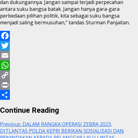
dan dukungannya. Jangan sampai terjadi perpecahan
antara suku bangsa batak. Jangan hanya gara-gara
perbedaan pilihan politik, kita sebagai suku bangsa
menjadi saling bermusuhan,” tandas Sturman Panjaitan.
Facebook
Twitter
Email
WhatsApp
Copy
Link
Print
Share
Continue Reading
Previous:
DALAM RANGKA OPERASI ZEBRA 2023,
DITLANTAS POLDA KEPRI BERIKAN SOSIALISASI DAN
PENINDAKAN KEPADA PELANGGAR LALU LINTAS