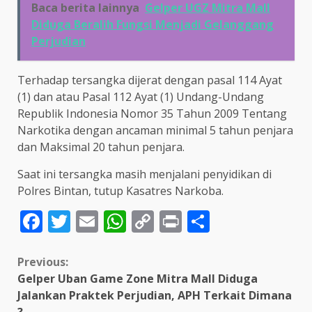
Baca berita lainnya
Gelper UGZ Mitra Mall
Diduga Beralih Fungsi Menjadi Gelanggang
Perjudian
Terhadap tersangka dijerat dengan pasal 114 Ayat
(1) dan atau Pasal 112 Ayat (1) Undang-Undang
Republik Indonesia Nomor 35 Tahun 2009 Tentang
Narkotika dengan ancaman minimal 5 tahun penjara
dan Maksimal 20 tahun penjara.
Saat ini tersangka masih menjalani penyidikan di
Polres Bintan, tutup Kasatres Narkoba.
Facebook
Twitter
Email
WhatsApp
Copy
Print
Share
Link
Continue
Previous:
Gelper Uban Game Zone Mitra Mall Diduga
Reading
Jalankan Praktek Perjudian, APH Terkait Dimana