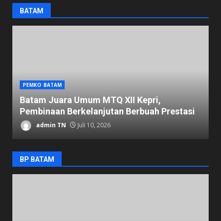
BATAM
PEMKO BATAM
D
Batam Juara Umum MTQ XII Kepri,
K
Pembinaan Berkelanjutan Berbuah Prestasi
1
admin TN
Juli 10, 2026
BP BATAM